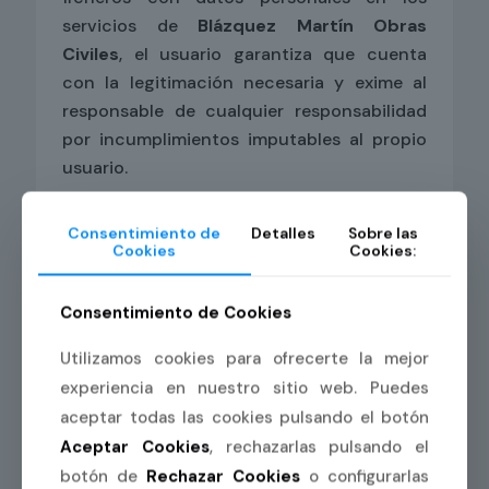
servicios de
Blázquez Martín Obras
Civiles
, el usuario garantiza que cuenta
con la legitimación necesaria y exime al
responsable de cualquier responsabilidad
por incumplimientos imputables al propio
usuario.
En caso de que no nos facilites tus datos o
Consentimiento de
Detalles
Sobre las
lo hagas de forma errónea o incompleta, no
Cookies
Cookies:
podremos atender tu solicitud, resultando
del todo imposible proporcionarte la
Consentimiento de Cookies
información solicitada o llevar a cabo la
contratación de los servicios.
Utilizamos cookies para ofrecerte la mejor
experiencia en nuestro sitio web. Puedes
aceptar todas las cookies pulsando el botón
Aceptar Cookies
, rechazarlas pulsando el
DERECHOS DEL
botón de
Rechazar Cookies
o configurarlas