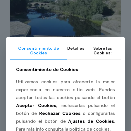
Consentimiento de
Detalles
Sobre las
Cookies
Cookies:
Consentimiento de Cookies
04/11/2025
Acondicionamiento y mejora del
Utilizamos cookies para ofrecerte la mejor
río Tormes en Barco de Ávila
experiencia en nuestro sitio web. Puedes
aceptar todas las cookies pulsando el botón
Aceptar Cookies
, rechazarlas pulsando el
Leer más
botón de
Rechazar Cookies
o configurarlas
pulsando el botón de
Ajustes de Cookies
.
Para más info consulta la política de cookies.