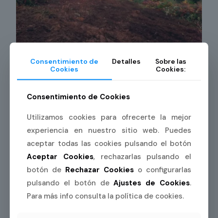
Consentimiento de
Detalles
Sobre las
Cookies
Cookies:
04/11/2025
Desbroces y mantenimiento de
Consentimiento de Cookies
subestaciones de parques eólicos
Utilizamos cookies para ofrecerte la mejor
experiencia en nuestro sitio web. Puedes
Leer más
aceptar todas las cookies pulsando el botón
Aceptar Cookies
, rechazarlas pulsando el
botón de
Rechazar Cookies
o configurarlas
pulsando el botón de
Ajustes de Cookies
.
Para más info consulta la política de cookies.