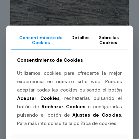
Consentimiento de
Detalles
Sobre las
Cookies
Cookies:
04/11/2025
Recuperación de zonas degradadas
Consentimiento de Cookies
en Ambroz, Arañuelo y Gata
Utilizamos cookies para ofrecerte la mejor
experiencia en nuestro sitio web. Puedes
Leer más
aceptar todas las cookies pulsando el botón
Aceptar Cookies
, rechazarlas pulsando el
botón de
Rechazar Cookies
o configurarlas
pulsando el botón de
Ajustes de Cookies
.
Para más info consulta la política de cookies.