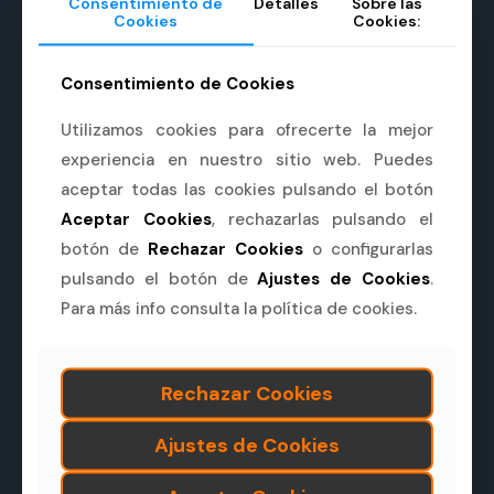
Consentimiento de
Detalles
Sobre las
Cookies
Cookies:
CONTACTO:
Avda. Soledad Vega Ortiz, nº 28
Consentimiento de Cookies
Bajo
Utilizamos cookies para ofrecerte la mejor
10450 Jarandilla de la Vera
experiencia en nuestro sitio web. Puedes
(Cáceres)
aceptar todas las cookies pulsando el botón
927 561 281
Aceptar Cookies
, rechazarlas pulsando el
botón de
Rechazar Cookies
o configurarlas
667 756 902
pulsando el botón de
Ajustes de Cookies
.
Para más info consulta la política de cookies.
administracion@blazquezmartin.es
SECCIONES:
Rechazar Cookies
Inicio
Ajustes de Cookies
Servicios