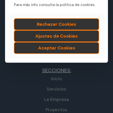
Avda. Soledad Vega Ortiz, nº 28
Para más info consulta la política de cookies.
Bajo
10450 Jarandilla de la Vera
(Cáceres)
Rechazar Cookies
927 561 281
Ajustes de Cookies
667 756 902
Aceptar Cookies
administracion@blazquezmartin.es
SECCIONES:
Inicio
Servicios
La Empresa
Proyectos