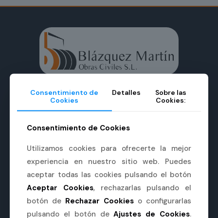
Constructora especializada en obras
Consentimiento de
Detalles
Sobre las
Cookies
Cookies:
civiles, hidráulicas y medioambientales con
más de 35 años de experiencia en
Consentimiento de Cookies
Extremadura.
Utilizamos cookies para ofrecerte la mejor
Servicios en Cáceres, Badajoz, Ávila,
Salamanca y Toledo.
experiencia en nuestro sitio web. Puedes
aceptar todas las cookies pulsando el botón
Aceptar Cookies
, rechazarlas pulsando el
botón de
Rechazar Cookies
o configurarlas
CONTACTO:
pulsando el botón de
Ajustes de Cookies
.